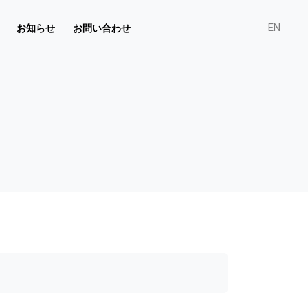
お知らせ
お問い合わせ
EN
JMSの経営コンサルタント
先輩社員の声
でのプロセス
採用について
順
経験豊かなコンサルタント集団
ル
課題解決のプロフェッショナル
顧客との深い信頼関係