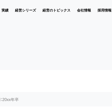
実績
経営シリーズ
経営のトピックス
会社情報
採用情報
理念
コンサルティング
号
テーマ
プメッセージ
プ
JMSの特色
コンサルティングの手順
アーカイブ
出版物
仕事のこと
業体コンサルティング
様の声
クナンバー
の経営トピックス
セージ
コンサルティング開始ま
コーポレートブランド
底した協同作業®
基本姿勢
コンサルティングの一般的な手
ひたすら長所に光を当てる
独自のコンサルティングスタイ
若手コンサルタントの一週間
・研修
クアップ
カイブ
概要
グループ会社
ひとりをおろそかにしない
独自の価値の提供
人材育成方針と仕組み