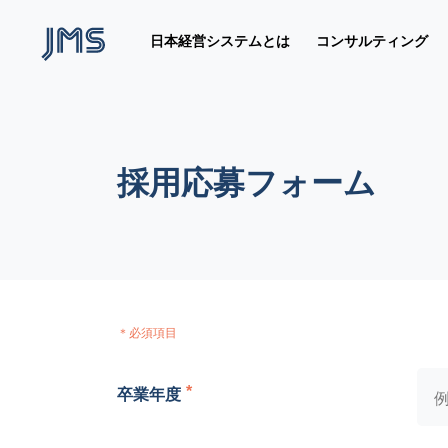
日本経営システムとは
コンサルティング
基本
経営
実績
最新
旬の
トッ
トッ
公企
お客
バッ
最新
沿革
メッ
1. 徹
採用応募フォーム
2. 
調査
ピッ
アー
会社
3. 
＊必須項目
卒業年度