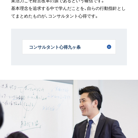
業活力こそ経営改革の源であるという確信です。
基本理念を追求する中で学んだことを、自らの行動指針とし
コンサルタント心得九ヶ条
てまとめたものが、コンサルタント心得です。
1. 誠実な人であること。コンサルタントは話を
することよりも人の話を聞くことに心を配ら
ねばならない。
コンサルタント心得九ヶ条
2. 目的を知らず、たしかめず、具体化せず、定量
化しないで行動を起すのは無意味である。
3. コンサルタントの仕事は教えることではなく、
学ぶことから始まる。
学ぶとは「およそ幼児のごとくに」と述べられ
ているような、すなおでかつひたむきな態度を
いう。
4. コンサルタントはいかなる場合にも人の批判
をしない。ほめることも、けなすこともしな
い。