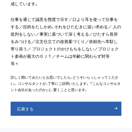
成しています。
仕事を通じて誠意を態度で示す／口より耳を使って仕事を
する／目的をたしかめ、それをひたむきに追い求める／
人の
批判をしない／事実に基づいて深く考える／ひたすら長所
をみつける／注文仕立ての改善案づくり／依頼先へ常駐し
寄り添う／
プロジェクトのかけもちをしない／プロジェク
ト参画が最大のＯＪＴ／チームは年齢に関わらず対等
等々
詳しく聞いてみたいとお思いでしたら、どうぞいらっしゃってくださ
い。
コンサルタントが、丁寧にご説明いたします。
「こんなコンサルタ
ント会社があったのか」と、驚くことと思います。
応募する