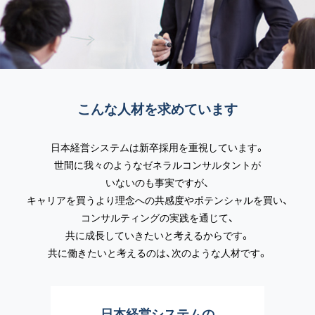
5. 空理、空論ではなく、事実に基づいて深く考え
る。それがコンサルタントの役割である。
6. 辛抱強く待つということ、それは誠実さととも
にコンサルタントに不可欠の特性である。
こんな人材を求めています
7. あら探しをせず、欠点をとがめたてず、ただひ
たすら長所を見つけて光をあて、それを思いき
日本経営システムは新卒採用を重視しています。
って伸ばす。
世間に我々のようなゼネラルコンサルタントが
それこそがコンサルタントの仕事である。
いないのも事実ですが、
8. コンサルタントの仕事は関係者との協同作業
キャリアを買うより理念への共感度やポテンシャルを買い、
®を離れては成り立たない。
コンサルティングの実践を通じて、
その成果は文字どおりの意味で対話の果実で
共に成長していきたいと考えるからです。
ある。
共に働きたいと考えるのは、次のような人材です。
9. コンサルタントは仕事が終わった後に自分の
名前を残そうとしない。
目立つコンサルタントはほんとうに役に立つ
日本経営システムの