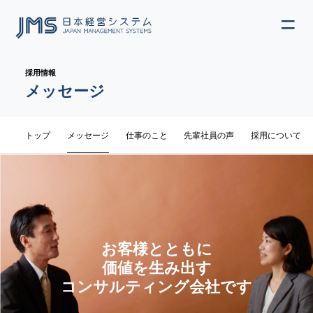
ME
JP
EN
採用情報
メッセージ
サブメニュー
トップ
メッセージ
仕事のこと
先輩社員の声
採用について
お客様とともに
価値を生み出す
コンサルティング会社です