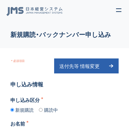
ME
JP
EN
新規購読・バックナンバー申し込み
＊必須項目
送付先等 情報変更
申し込み情報
申し込み区分
新規購読
購読中
お名前