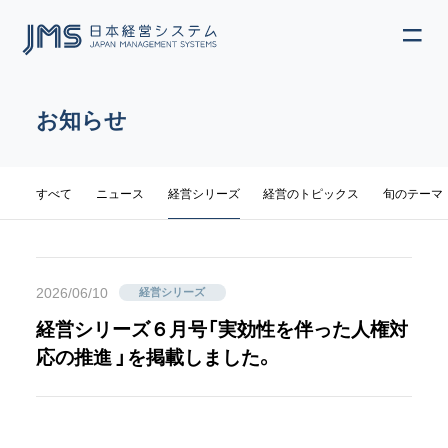
ME
JP
EN
お知らせ
カテゴリ
すべて
ニュース
経営シリーズ
経営のトピックス
旬のテーマ
2026/06/10
経営シリーズ
経営シリーズ６月号「実効性を伴った人権対
応の推進 」を掲載しました。