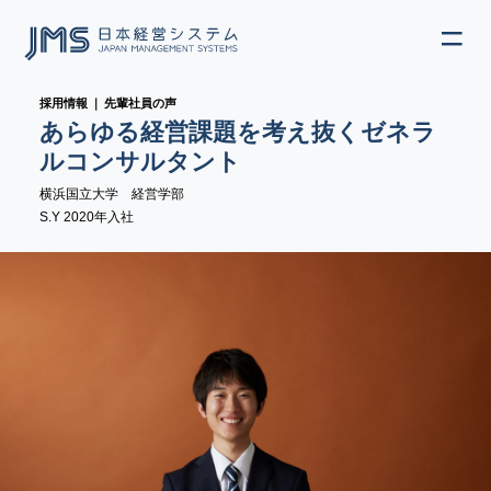
ME
採用情報 ｜ 先輩社員の声
JP
EN
あらゆる経営課題を考え抜くゼネラ
ルコンサルタント
横浜国立大学 経営学部
S.Y 2020年入社