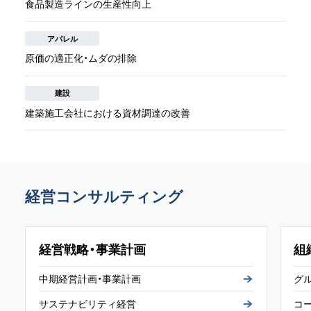
食品製造ラインの生産性向上
アパレル
原価の適正化・ムダの排除
建設
建築施工会社における資材調達の改善
経営コンサルティング
経営戦略・事業計画
組
中期経営計画
・
事業計画
グ
サステナビリティ
経営
コ