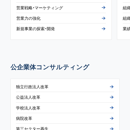
営業戦略
・
マーケティング
組
営業力の
強化
組
新規事業の
探索
・
開発
業
公企業体コンサルティング
独立行政法人改革
公益法人改革
学校法人改革
病院改革
第三
セクター
再生