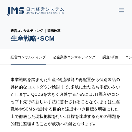
ME
JP
EN
経営コンサルティング ｜ 業務改革
生産戦略・SCM
サブメニュー
経営コンサルティング
公企業体コンサルティング
調査・研修
コ
事業戦略を踏まえた生産・物流機能の再配置から個別製品の
具体的なコストダウン検討まで、多岐にわたるお手伝いをい
たします。 QCDSを大きく改善するためには、IT導入やコン
セプト先行の新しい手法に惑わされることなく、まずは生産
戦略やSCMを検討する目的と達成すべき目標を明確にした
上で徹底した現状把握を行い、目標を達成するための課題を
的確に整理することが成功への鍵となります。